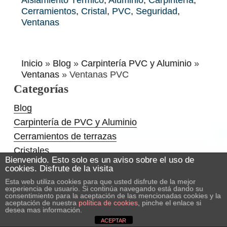
Aislamiento Térmico
,
Aluminio
,
Carpintería
,
Cerramientos
,
Cristal
,
PVC
,
Seguridad
,
Ventanas
Inicio
»
Blog
»
Carpintería PVC y Aluminio
»
Ventanas
»
Ventanas PVC
Categorías
Blog
Carpintería de PVC y Aluminio
Cerramientos de terrazas
Cristales
Bienvenido. Esto solo es un aviso sobre el uso de
Ventanas
cookies. Disfrute de la visita
Ventanas de aluminio
Esta web utiliza cookies para que usted disfrute de la mejor
experiencia de usuario. Si continúa navegando está dando su
Ventanas de PVC
consentimiento para la aceptación de las mencionadas cookies y la
aceptación de nuestra
política de cookies
, pinche el enlace si
desea mas información.
Entradas recientes
ACEPTAR