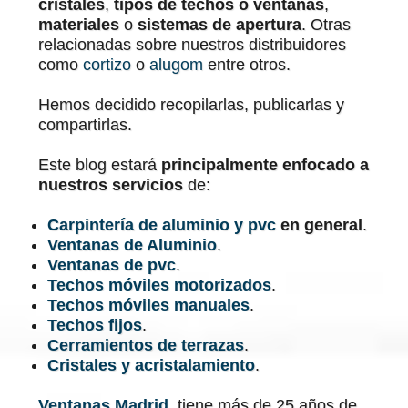
cristales
,
tipos de techos o ventanas
,
materiales
o
sistemas de apertura
. Otras
relacionadas sobre nuestros distribuidores
como
cortizo
o
alugom
entre otros.
Hemos decidido recopilarlas, publicarlas y
compartirlas.
Este blog estará
principalmente enfocado a
nuestros servicios
de:
Carpintería de aluminio y pvc
en general
.
Ventanas de Aluminio
.
Ventanas de pvc
.
Techos móviles motorizados
.
Techos móviles manuales
.
Techos fijos
.
Cerramientos de terrazas
.
Cristales y acristalamiento
.
Ventanas Madrid
, tiene más de 25 años de